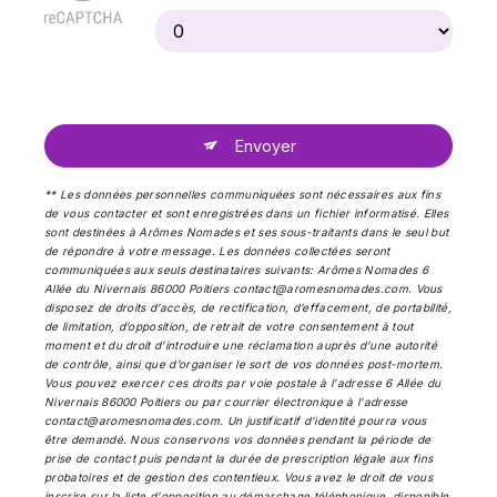
Envoyer
** Les données personnelles communiquées sont nécessaires aux fins
de vous contacter et sont enregistrées dans un fichier informatisé. Elles
sont destinées à Arômes Nomades et ses sous-traitants dans le seul but
de répondre à votre message. Les données collectées seront
communiquées aux seuls destinataires suivants: Arômes Nomades 6
Allée du Nivernais 86000 Poitiers contact@aromesnomades.com. Vous
disposez de droits d’accès, de rectification, d’effacement, de portabilité,
de limitation, d’opposition, de retrait de votre consentement à tout
moment et du droit d’introduire une réclamation auprès d’une autorité
de contrôle, ainsi que d’organiser le sort de vos données post-mortem.
Vous pouvez exercer ces droits par voie postale à l'adresse 6 Allée du
Nivernais 86000 Poitiers ou par courrier électronique à l'adresse
contact@aromesnomades.com. Un justificatif d'identité pourra vous
être demandé. Nous conservons vos données pendant la période de
prise de contact puis pendant la durée de prescription légale aux fins
probatoires et de gestion des contentieux. Vous avez le droit de vous
inscrire sur la liste d'opposition au démarchage téléphonique, disponible