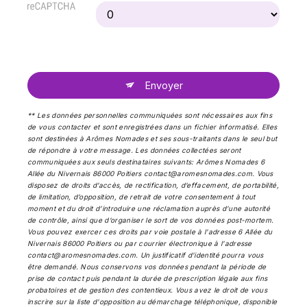
Envoyer
** Les données personnelles communiquées sont nécessaires aux fins
de vous contacter et sont enregistrées dans un fichier informatisé. Elles
sont destinées à Arômes Nomades et ses sous-traitants dans le seul but
de répondre à votre message. Les données collectées seront
communiquées aux seuls destinataires suivants: Arômes Nomades 6
Allée du Nivernais 86000 Poitiers contact@aromesnomades.com. Vous
disposez de droits d’accès, de rectification, d’effacement, de portabilité,
de limitation, d’opposition, de retrait de votre consentement à tout
moment et du droit d’introduire une réclamation auprès d’une autorité
de contrôle, ainsi que d’organiser le sort de vos données post-mortem.
Vous pouvez exercer ces droits par voie postale à l'adresse 6 Allée du
Nivernais 86000 Poitiers ou par courrier électronique à l'adresse
contact@aromesnomades.com. Un justificatif d'identité pourra vous
être demandé. Nous conservons vos données pendant la période de
prise de contact puis pendant la durée de prescription légale aux fins
probatoires et de gestion des contentieux. Vous avez le droit de vous
inscrire sur la liste d'opposition au démarchage téléphonique, disponible